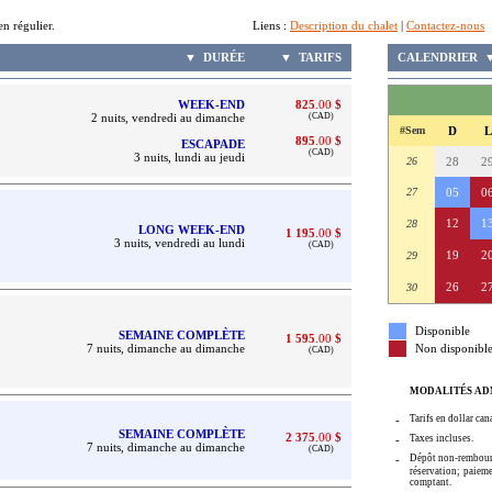
taxes et l’entretien régulier. Liens :
Description du chalet
|
Contactez-nous
▼
DURÉE
▼
TARIFS
.
CALENDRIER
WEEK-END
825
.00
$
.
2 nuits, vendredi au dimanche
(CAD)
.
#Sem
D
L
895
.00
$
.
ESCAPADE
(CAD)
.
3 nuits, lundi au jeudi
26
28
2
27
05
0
12
1
28
LONG WEEK-END
1 195
.00
$
.
3 nuits, vendredi au lundi
(CAD)
.
19
2
29
26
2
30
Disponible
SEMAINE COMPLÈTE
1 595
.00
$
.
7 nuits, dimanche au dimanche
Non disponibl
(CAD)
.
MODALITÉS AD
-
Tarifs en dollar can
SEMAINE COMPLÈTE
2 375
.00
$
.
-
Taxes incluses.
7 nuits, dimanche au dimanche
(CAD)
.
-
Dépôt non-rembours
réservation;
paieme
comptant.