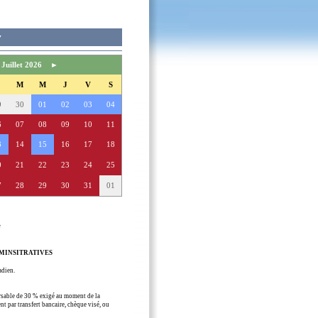
▼
Juillet 2026
►
M
M
J
V
S
9
30
01
02
03
04
6
07
08
09
10
11
3
14
15
16
17
18
0
21
22
23
24
25
7
28
29
30
31
01
e
MINSITRATIVES
adien.
able de 30 % exigé au moment de la
nt par transfert bancaire, chèque visé, ou