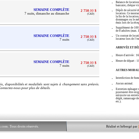
-
Balance de location 
bancaire, chèque vi
SEMAINE COMPLÈTE
2 750
.00
$
.
-
Dépôt de sécurité d
7 nuits, dimanche au dimanche
location. Ce montan
(CAD)
.
la fin de la locatio
dommages ou le ména
émis lors de la réce
-
Supplément de 100 
de 8 adultes (max. 1
SEMAINE COMPLÈTE
-
Un contrat de locati
2 750
.00
$
.
locateur lors de l’e
7 nuits
(CAD)
.
ARRIVÉE ET DÉ
-
Heure d'arrivée : 16
-
Heure de départ : 1
SEMAINE COMPLÈTE
2 750
.00
$
.
7 nuits
(CAD)
.
AUTRES MODAL
-
Interdiction de fume
-
Aucun animal.
rix
, disponibilités et modalités
sont sujets à changement sans préavis.
Contactez-nous pour plus de détails.
-
Entretien ménager n
pourraient être exig
nécessite un entreti
dégât, ramassage de
etc.).
.com. Tous droits réservés.
Réalisé et hébergé par