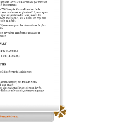
payable la veille ou à l’arrivée par transfert
sé, ou comptant.
e 750 $ requis à la confirmation de la
t sera remboursé au plus tard 10 jours après
n, après inspection des lieux, moins les
ge additionnel, s'il y a lieu. Un reçu sera
ption du dépôt.
$/personnes pour les réservations de plus
0).
on devra être signé par le locataire et
ntente.
PART
 h 00 (4.00 p.m.)
1 h 00 (11.00 a.m.)
ITÉS
r à l'intérieur de la résidence.
ormal compris; des frais de 250 $
é si le chalet
en plus exhaustif (vaisselle non lavée,
 déchets sur le terrain, ménage du garage,
Perspektive
.ca