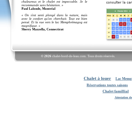
chaleureux et le chalet est impeccable. Je le
recommande sans hésitation. »
Paul Lalonde, Montréal
« On s'est senti plongé dans la nature, mais
avec le confort qu'on cherchait. Tout est bien
pensé. Et la vue vers le lac Memphrémagog est
magnifique. »
Sherry Mazzella, Connecticut
© 2026
chalet-bord-de-leau.com. Tous droits réservés.
Chalet à louer
Lac Memp
Réservations toutes saisons
Chalet famillial
Attestation d